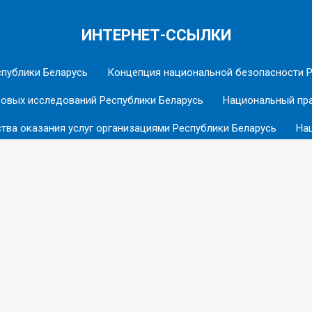
ИНТЕРНЕТ-ССЫЛКИ
спублики Беларусь
Концепция национальной безопасности Р
вовых исследований Республики Беларусь
Национальный пра
тва оказания услуг организациями Республики Беларусь
Нац
ское областное управление МЧС
Туристические ресурсы Вит
БРСМ
ЕЛЬНЫЙ КОМИТЕТ