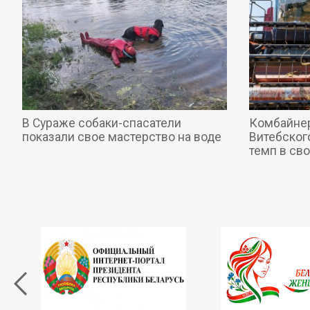
В Сураже собаки-спасатели
Комбайнер
показали свое мастерство на воде
Витебског
темп в св